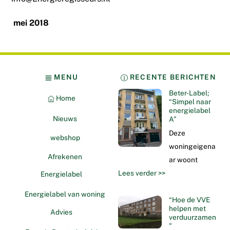
mei 2018
MENU
RECENTE BERICHTEN
Beter-Label;
Home
“Simpel naar
energielabel
Nieuws
A”
Deze
webshop
woningeigena
Afrekenen
ar woont
Lees verder >>
Energielabel
Energielabel van woning
“Hoe de VVE
helpen met
Advies
verduurzamen
”