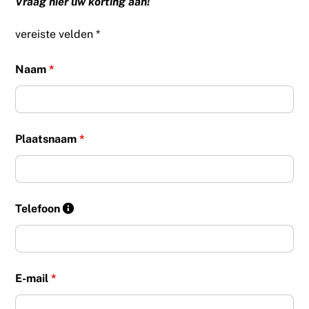
Vraag hier uw korting aan!
vereiste velden *
Naam
*
Plaatsnaam
*
Telefoon
E-mail
*