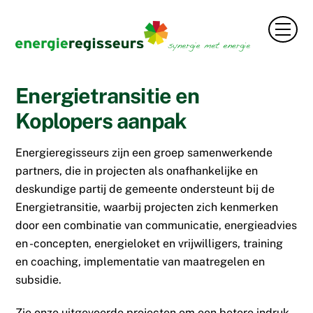
Skip
to
Men
content
Energietransitie en
Koplopers aanpak
Energieregisseurs zijn een groep samenwerkende
partners, die in projecten als onafhankelijke en
deskundige partij de gemeente ondersteunt bij de
Energietransitie, waarbij projecten zich kenmerken
door een combinatie van communicatie, energieadvies
en -concepten, energieloket en vrijwilligers, training
en coaching, implementatie van maatregelen en
subsidie.
Zie onze uitgevoerde projecten om een betere indruk