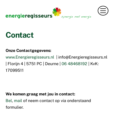
Skip
to
Men
content
Contact
Onze Contactgegevens:
www.Energieregisseurs.nl
| info@Energieregisseurs.nl
| Florijn 4 | 5751 PC | Deurne |
06 48468192
| KvK:
17099511
We komen graag met jou in contact:
Bel
,
mail
of neem contact op via onderstaand
formulier.