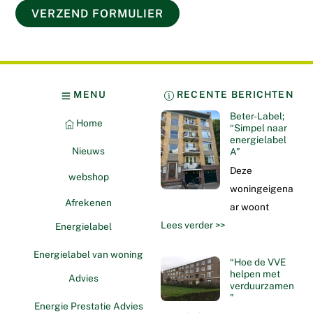
MENU
RECENTE BERICHTEN
Beter-Label;
Home
“Simpel naar
energielabel
Nieuws
A”
Deze
webshop
woningeigena
Afrekenen
ar woont
Lees verder >>
Energielabel
Energielabel van woning
“Hoe de VVE
helpen met
Advies
verduurzamen
”
Energie Prestatie Advies