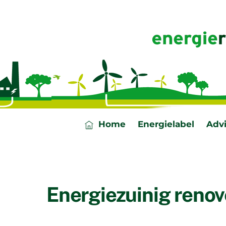
Skip
to
content
Home
Energielabel
Adv
Energiezuinig reno